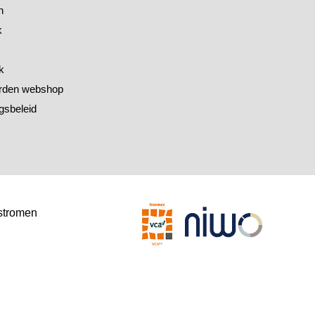
h
k
k
rden webshop
gsbeleid
stromen