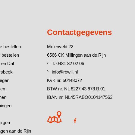
Contactgegevens
e bestellen
Molenveld 22
 bestellen
6566 CK Millingen aan de Rijn
 en Dal
T. 0481 82 02 06
esbeek
info@rowill.nl
megen
KvK nr. 50448072
den
BTW nr. NL 8227.43.978.B.01
chen
IBAN nr. NL45RABO0104147563
ningen
ergen
ingen aan de Rijn