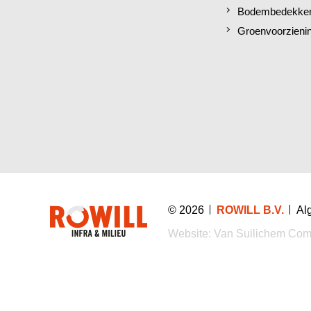
Bodembedekkers
Groenvoorzieni
© 2026
ROWILL B.V.
Al
Website:
Van Suilichem Com