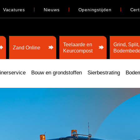
Vacatures
Nieuws
Openingstijden
Cert
Teelaarde en
Grind, Split,
Zand Online
Keurcompost
Bodembede
inerservice
Bouw en grondstoffen
Sierbestrating
Bodem