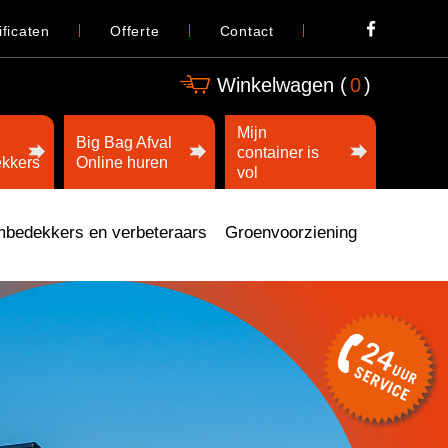
ificaten
Offerte
Contact
Winkelwagen (
0
)
Mijn
Big Bag Afval
container is
kkers
Online huren
vol
bedekkers en verbeteraars
Groenvoorziening