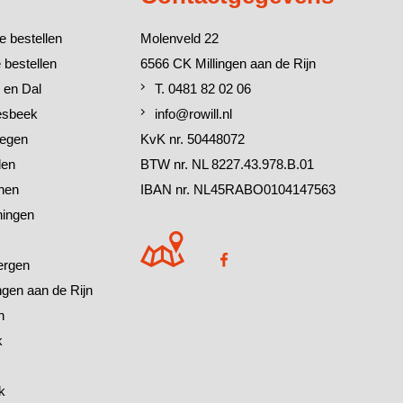
e bestellen
Molenveld 22
 bestellen
6566 CK Millingen aan de Rijn
 en Dal
T. 0481 82 02 06
esbeek
info@rowill.nl
megen
KvK nr. 50448072
den
BTW nr. NL 8227.43.978.B.01
chen
IBAN nr. NL45RABO0104147563
ningen
ergen
ingen aan de Rijn
h
k
k