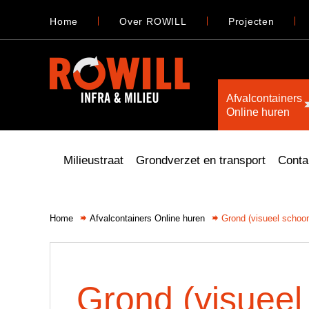
Home
Over ROWILL
Projecten
Afvalcontainers
Online huren
Milieustraat
Grondverzet en transport
Conta
Home
Afvalcontainers Online huren
Grond (visueel schoo
Grond (visueel