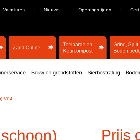
Vacatures
Nieuws
Openingstijden
Cert
Teelaarde en
Grind, Split,
Zand Online
Keurcompost
Bodembede
inerservice
Bouw en grondstoffen
Sierbestrating
Bodem
n) 6014
 schoon)
Prijs