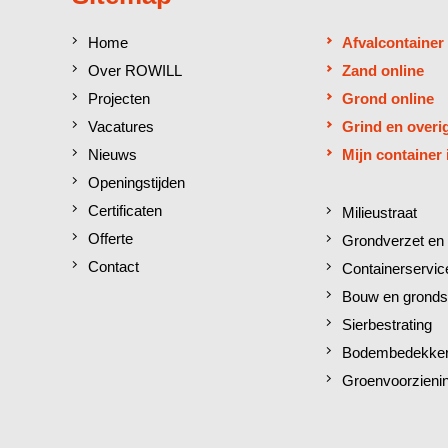
Home
Afvalcontainer
Over ROWILL
Zand online
Projecten
Grond online
Vacatures
Grind en overi
Nieuws
Mijn container 
Openingstijden
Certificaten
Milieustraat
Offerte
Grondverzet en 
Contact
Containerservic
Bouw en gronds
Sierbestrating
Bodembedekkers
Groenvoorzieni