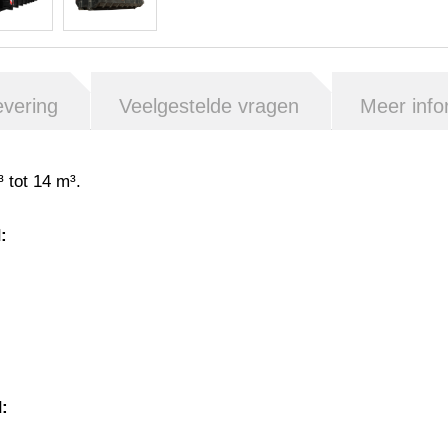
evering
Veelgestelde vragen
Meer info
³ tot 14 m³.
:
: