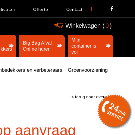
ificaten
Offerte
Contact
Winkelwagen (
0
)
Mijn
Big Bag Afval
container is
kkers
Online huren
vol
bedekkers en verbeteraars
Groenvoorziening
< terug naar overzicht
 op aanvraag