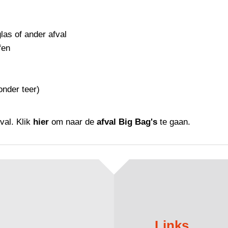
glas of ander afval
fen
onder teer)
al. Klik
hier
om naar de
afval Big Bag's
te gaan.
Links