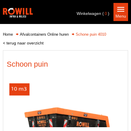
Winkelwagen (
0
)
Menu
Home
Afvalcontainers Online huren
Schone puin 4010
< terug naar overzicht
Schoon puin