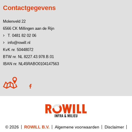
Contactgegevens
Molenveld 22
6566 CK Millingen aan de Rijn
T. 0481 82 02 06
info@rowill.nl
KvK nr. 50448072
BTW nr. NL 8227.43.978.B.01
IBAN nr. NL45RABO0104147563
© 2026
ROWILL B.V.
Algemene voorwaarden
Disclaimer