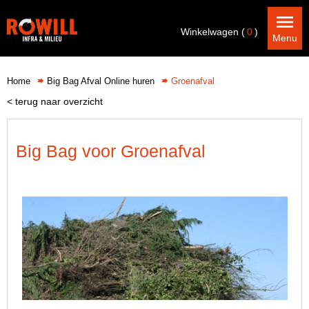
Winkelwagen (
0
)
Menu
Home
Big Bag Afval Online huren
Groenafval
< terug naar overzicht
Big Bag voor Groenafval