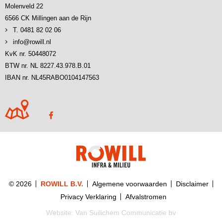
Molenveld 22
6566 CK Millingen aan de Rijn
T. 0481 82 02 06
info@rowill.nl
KvK nr. 50448072
BTW nr. NL 8227.43.978.B.01
IBAN nr. NL45RABO0104147563
© 2026
ROWILL B.V.
Algemene voorwaarden
Disclaimer
Privacy Verklaring
Afvalstromen
Website:
Van Suilichem Communicatie bv