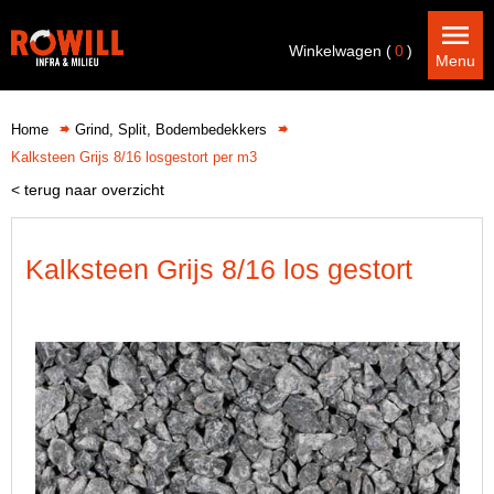
Winkelwagen (
0
)
Menu
Home
Grind, Split, Bodembedekkers
Kalksteen Grijs 8/16 losgestort per m3
< terug naar overzicht
Kalksteen Grijs 8/16 los gestort