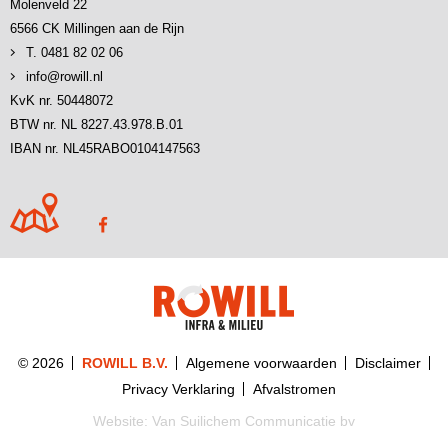
Molenveld 22
6566 CK Millingen aan de Rijn
T. 0481 82 02 06
info@rowill.nl
KvK nr. 50448072
BTW nr. NL 8227.43.978.B.01
IBAN nr. NL45RABO0104147563
© 2026
ROWILL B.V.
Algemene voorwaarden
Disclaimer
Privacy Verklaring
Afvalstromen
Website:
Van Suilichem Communicatie bv