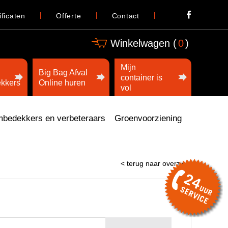
ificaten
Offerte
Contact
Winkelwagen (
0
)
Mijn
Big Bag Afval
container is
kkers
Online huren
vol
bedekkers en verbeteraars
Groenvoorziening
< terug naar overzicht