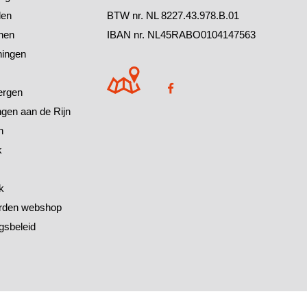
den
BTW nr. NL 8227.43.978.B.01
chen
IBAN nr. NL45RABO0104147563
ningen
ergen
ingen aan de Rijn
h
k
k
rden webshop
gsbeleid