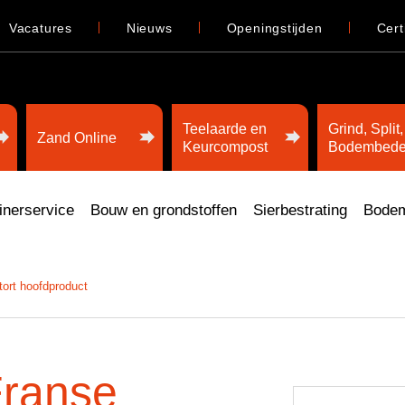
Vacatures
Nieuws
Openingstijden
Cert
Teelaarde en
Grind, Split,
Zand Online
Keurcompost
Bodembede
inerservice
Bouw en grondstoffen
Sierbestrating
Bodem
tort hoofdproduct
Franse