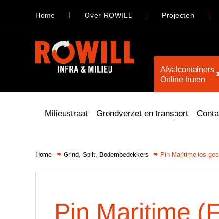
Home
Over ROWILL
Projecten
Afvalcontainers
Online huren
Milieustraat
Grondverzet en transport
Conta
Home
Grind, Split, Bodembedekkers
Pin Maritime los ges
Pin Maritime (