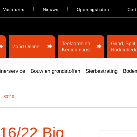
Vacatures
Nieuws
Openingstijden
Cert
Teelaarde en
Grind, Split,
Zand Online
Keurcompost
Bodembede
inerservice
Bouw en grondstoffen
Sierbestrating
Bodem
 - 80110
 16/22 Big