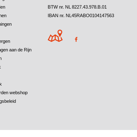
den
BTW nr. NL 8227.43.978.B.01
chen
IBAN nr. NL45RABO0104147563
ningen
ergen
ingen aan de Rijn
h
k
k
rden webshop
gsbeleid