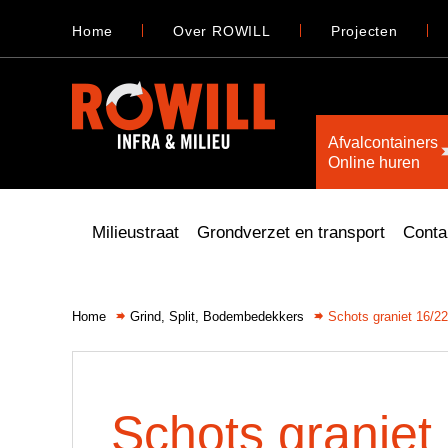
Home
Over ROWILL
Projecten
Afvalcontainers
Online huren
Milieustraat
Grondverzet en transport
Conta
Home
Grind, Split, Bodembedekkers
Schots graniet 16/22
Schots graniet