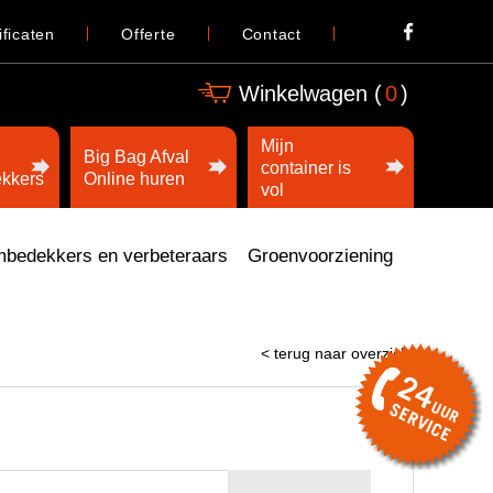
ificaten
Offerte
Contact
Winkelwagen (
0
)
Mijn
Big Bag Afval
container is
kkers
Online huren
vol
bedekkers en verbeteraars
Groenvoorziening
< terug naar overzicht