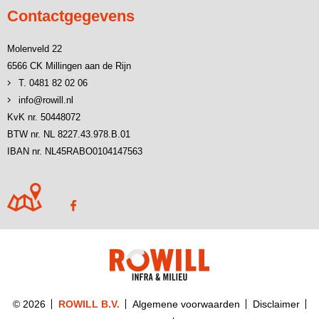
Contactgegevens
Molenveld 22
6566 CK Millingen aan de Rijn
T. 0481 82 02 06
info@rowill.nl
KvK nr. 50448072
BTW nr. NL 8227.43.978.B.01
IBAN nr. NL45RABO0104147563
© 2026
ROWILL B.V.
Algemene voorwaarden
Disclaimer