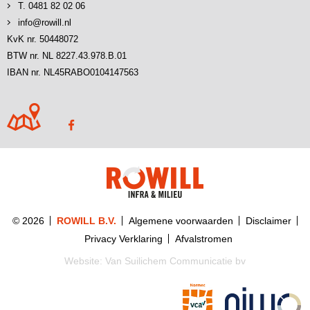
T. 0481 82 02 06
info@rowill.nl
KvK nr. 50448072
BTW nr. NL 8227.43.978.B.01
IBAN nr. NL45RABO0104147563
© 2026
ROWILL B.V.
Algemene voorwaarden
Disclaimer
Privacy Verklaring
Afvalstromen
Website:
Van Suilichem Communicatie bv