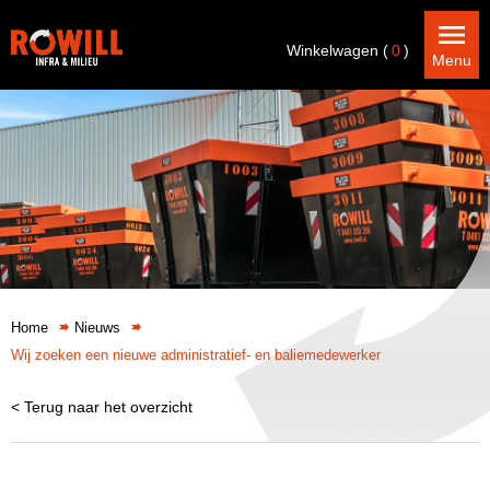
Winkelwagen (
0
)
Menu
Home
Nieuws
Wij zoeken een nieuwe administratief- en baliemedewerker
< Terug naar het overzicht