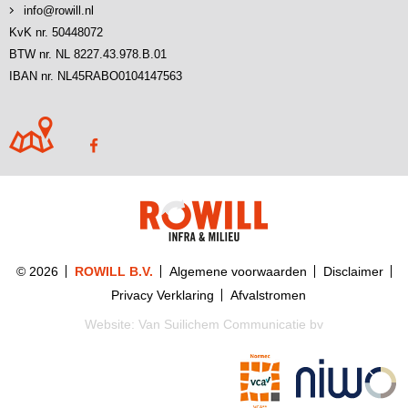
info@rowill.nl
KvK nr. 50448072
BTW nr. NL 8227.43.978.B.01
IBAN nr. NL45RABO0104147563
© 2026
ROWILL B.V.
Algemene voorwaarden
Disclaimer
Privacy Verklaring
Afvalstromen
Website:
Van Suilichem Communicatie bv