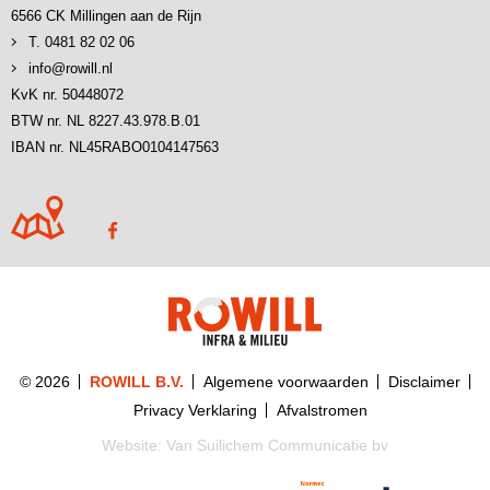
6566 CK Millingen aan de Rijn
T. 0481 82 02 06
info@rowill.nl
KvK nr. 50448072
BTW nr. NL 8227.43.978.B.01
IBAN nr. NL45RABO0104147563
© 2026
ROWILL B.V.
Algemene voorwaarden
Disclaimer
Privacy Verklaring
Afvalstromen
Website:
Van Suilichem Communicatie bv