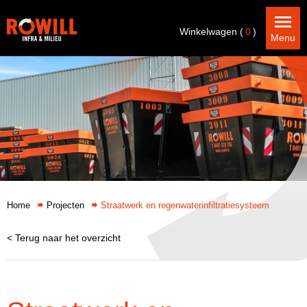
Winkelwagen (
0
)
Menu
Home
Projecten
Straatwerk en regenwaterinfiltratiesysteem
< Terug naar het overzicht