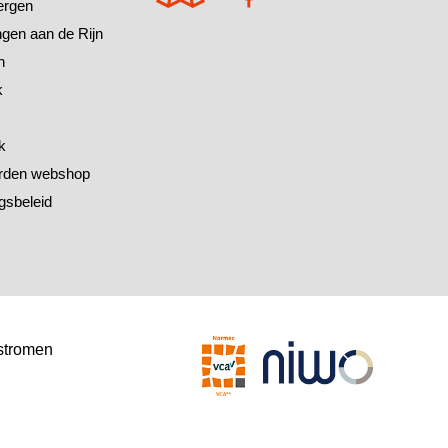
ergen
ingen aan de Rijn
h
k
k
rden webshop
gsbeleid
stromen