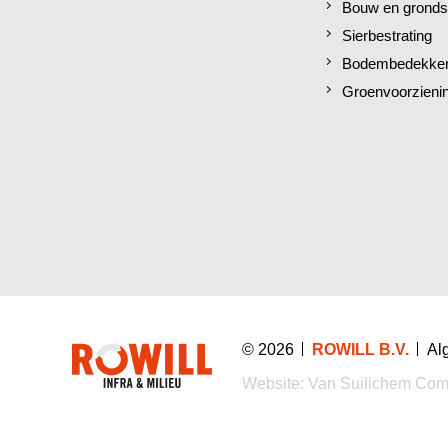
Bouw en gronds
Sierbestrating
Bodembedekkers
Groenvoorzieni
© 2026
ROWILL B.V.
Al
Website:
Van Suilichem Com