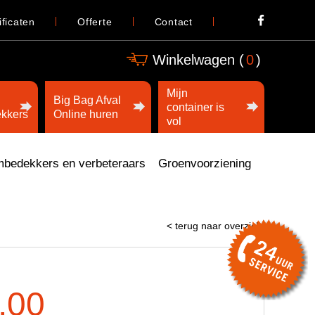
ificaten
Offerte
Contact
Winkelwagen (
0
)
Mijn
Big Bag Afval
container is
kkers
Online huren
vol
bedekkers en verbeteraars
Groenvoorziening
< terug naar overzicht
,00