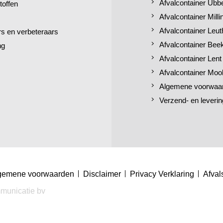
Afvalcontainer Ubb
toffen
Afvalcontainer Mill
Afvalcontainer Leut
 en verbeteraars
Afvalcontainer Bee
ng
Afvalcontainer Lent
Afvalcontainer Moo
Algemene voorwaa
Verzend- en leverin
gemene voorwaarden
Disclaimer
Privacy Verklaring
Afval
municatie bv