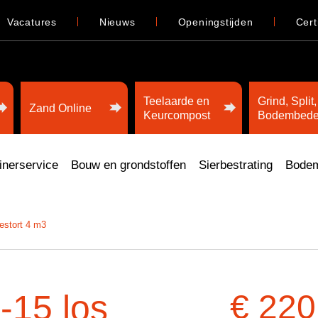
Vacatures
Nieuws
Openingstijden
Cert
Teelaarde en
Grind, Split,
Zand Online
Keurcompost
Bodembede
inerservice
Bouw en grondstoffen
Sierbestrating
Bodem
estort 4 m3
-15 los
€ 220