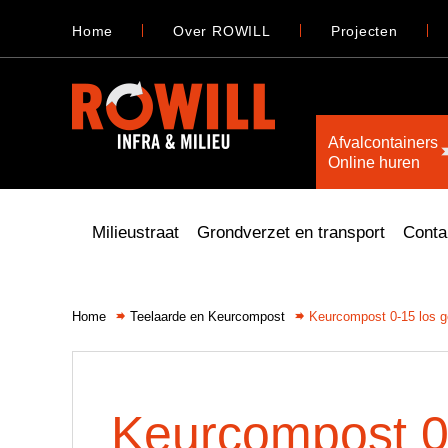
Home
Over ROWILL
Projecten
Afvalcontainers
Online huren
Milieustraat
Grondverzet en transport
Conta
Home
Teelaarde en Keurcompost
Keurcompost 0-15 los g
Keurcompost 0