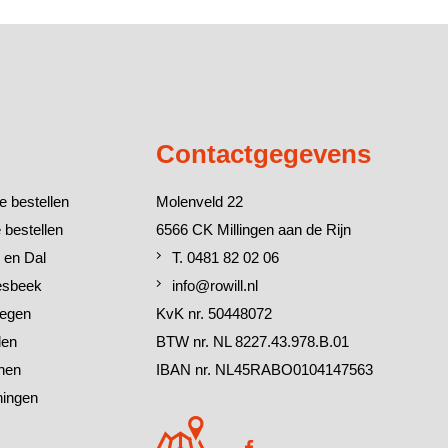
Contactgegevens
e bestellen
Molenveld 22
 bestellen
6566 CK Millingen aan de Rijn
 en Dal
T. 0481 82 02 06
esbeek
info@rowill.nl
megen
KvK nr. 50448072
den
BTW nr. NL 8227.43.978.B.01
chen
IBAN nr. NL45RABO0104147563
ningen