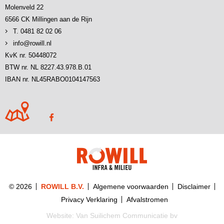
Molenveld 22
6566 CK Millingen aan de Rijn
T. 0481 82 02 06
info@rowill.nl
KvK nr. 50448072
BTW nr. NL 8227.43.978.B.01
IBAN nr. NL45RABO0104147563
© 2026
ROWILL B.V.
Algemene voorwaarden
Disclaimer
Privacy Verklaring
Afvalstromen
Website:
Van Suilichem Communicatie bv