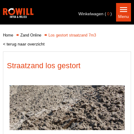
Winkelwagen (
0
)
Menu
Home
Zand Online
Los gestort straatzand 7m3
< terug naar overzicht
Straatzand los gestort