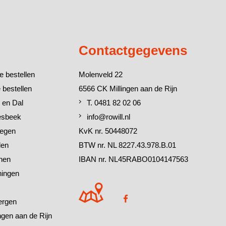
Contactgegevens
e bestellen
Molenveld 22
 bestellen
6566 CK Millingen aan de Rijn
 en Dal
T. 0481 82 02 06
esbeek
info@rowill.nl
megen
KvK nr. 50448072
den
BTW nr. NL 8227.43.978.B.01
chen
IBAN nr. NL45RABO0104147563
ningen
ergen
ingen aan de Rijn