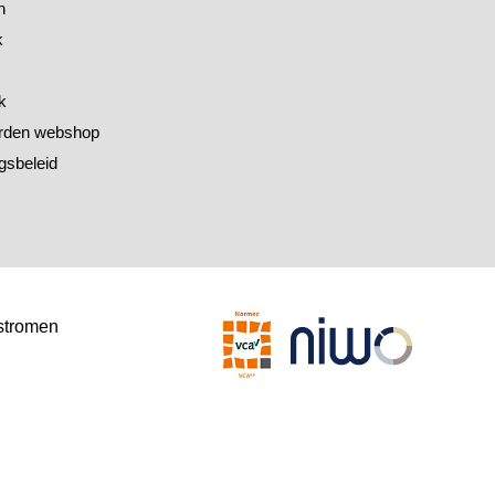
h
k
k
rden webshop
gsbeleid
stromen