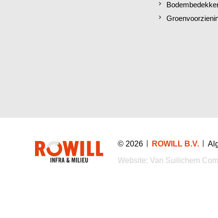
Bodembedekkers
Groenvoorzieni
© 2026
ROWILL B.V.
Al
Website:
Van Suilichem Com