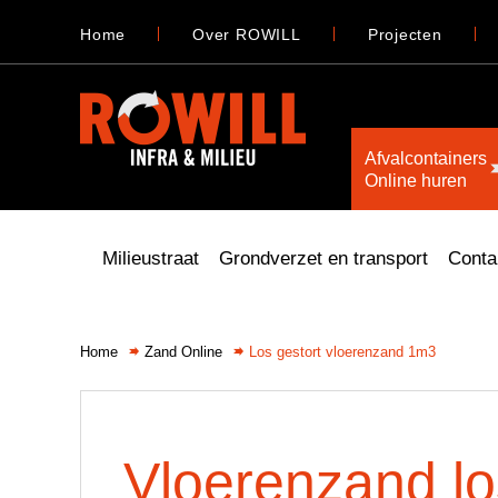
Home
Over ROWILL
Projecten
Afvalcontainers
Online huren
Milieustraat
Grondverzet en transport
Conta
Home
Zand Online
Los gestort vloerenzand 1m3
Vloerenzand lo