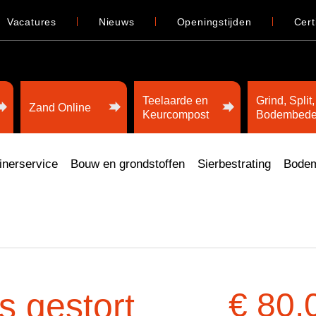
Vacatures
Nieuws
Openingstijden
Cert
Teelaarde en
Grind, Split,
Zand Online
Keurcompost
Bodembede
inerservice
Bouw en grondstoffen
Sierbestrating
Bodem
s gestort
€ 80,