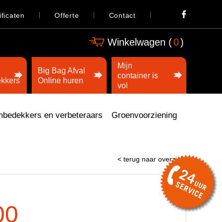
ificaten
Offerte
Contact
Winkelwagen (
0
)
Mijn
Big Bag Afval
container is
kkers
Online huren
vol
bedekkers en verbeteraars
Groenvoorziening
< terug naar overzicht
00