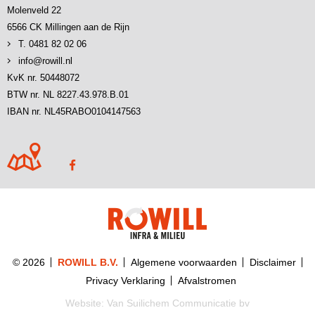
Molenveld 22
6566 CK Millingen aan de Rijn
T. 0481 82 02 06
info@rowill.nl
KvK nr. 50448072
BTW nr. NL 8227.43.978.B.01
IBAN nr. NL45RABO0104147563
© 2026
ROWILL B.V.
Algemene voorwaarden
Disclaimer
Privacy Verklaring
Afvalstromen
Website:
Van Suilichem Communicatie bv