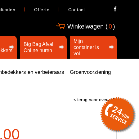
ificaten
Offerte
Contact
Winkelwagen (
0
)
Mijn
Big Bag Afval
container is
kkers
Online huren
vol
bedekkers en verbeteraars
Groenvoorziening
< terug naar overzicht
,00