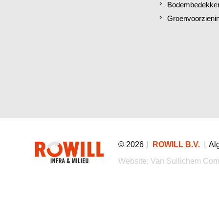
Bodembedekkers
Groenvoorzieni
© 2026
ROWILL B.V.
Al
Website:
Van Suilichem Com