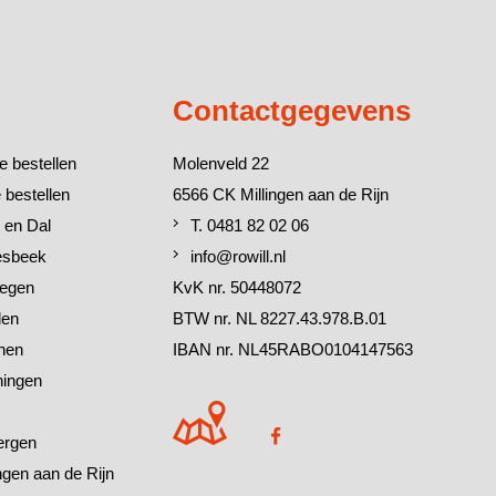
Contactgegevens
e bestellen
Molenveld 22
 bestellen
6566 CK Millingen aan de Rijn
 en Dal
T. 0481 82 02 06
esbeek
info@rowill.nl
megen
KvK nr. 50448072
den
BTW nr. NL 8227.43.978.B.01
chen
IBAN nr. NL45RABO0104147563
ningen
ergen
ingen aan de Rijn