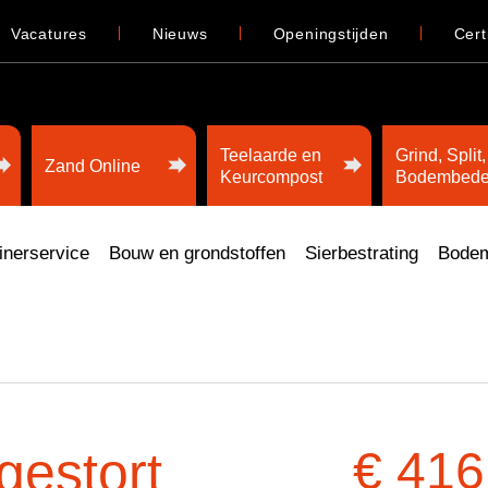
Vacatures
Nieuws
Openingstijden
Cert
Teelaarde en
Grind, Split,
Zand Online
Keurcompost
Bodembede
inerservice
Bouw en grondstoffen
Sierbestrating
Bodem
gestort
€ 416