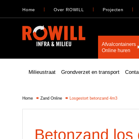
Home
Over ROWILL
Projecten
Afvalcontainers
Online huren
Milieustraat
Grondverzet en transport
Conta
Home
Zand Online
Losgestort betonzand 4m3
Betonzand los 