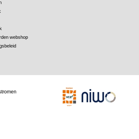
h
k
k
rden webshop
gsbeleid
stromen